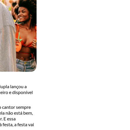
upla lançou a
iro e disponível
 o cantor sempre
ela não está bem,
. E essa
festa, a festa vai