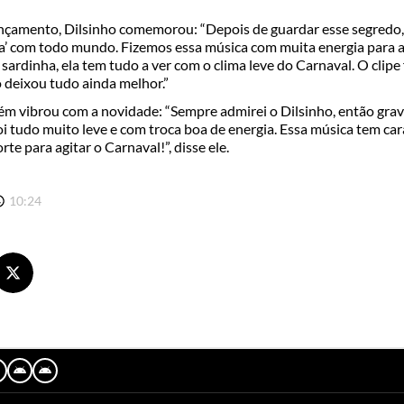
çamento, Dilsinho comemorou: “Depois de guardar esse segredo,
a’ com todo mundo. Fizemos essa música com muita energia para a 
sardinha, ela tem tudo a ver com o clima leve do Carnaval. O clipe f
 deixou tudo ainda melhor.”
m vibrou com a novidade: “Sempre admirei o Dilsinho, então grava
oi tudo muito leve e com troca boa de energia. Essa música tem car
rte para agitar o Carnaval!”, disse ele.
10:24