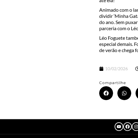
até ela!
Animado com o lan
dividir ‘Minha Gat
do ano. Sem puxar 
parceria com o Léo
Léo Foguete també
especial demais. F
de verão e chega fo
10/02/2026
Compartilhe