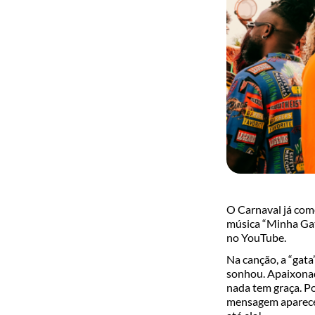
O Carnaval já com
música “Minha Gat
no YouTube.
Na canção, a “gata
sonhou. Apaixonado
nada tem graça. Po
mensagem aparece t