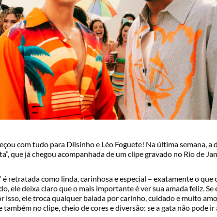
eçou com tudo para Dilsinho e Léo Foguete! Na última semana, a d
a”, que já chegou acompanhada de um clipe gravado no Rio de Jane
” é retratada como linda, carinhosa e especial – exatamente o que
, ele deixa claro que o mais importante é ver sua amada feliz. Se 
r isso, ele troca qualquer balada por carinho, cuidado e muito amor
ambém no clipe, cheio de cores e diversão: se a gata não pode ir à 