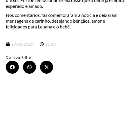
um só”. Em tom emocionante, ela disse que o bebê já é muito
esperado e amado.
Nos comentários, fãs comemoraram a notícia e deixaram
mensagens de carinho, desejando bênçãos, amor e
felicidades para Lauana e o bebê.
19/01/2026
11:18
Compartilhe