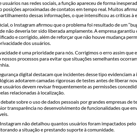
 usuários nas redes sociais, a função apareceu de forma inespera
ndo posições aproximadas de contatos em tempo real. Muitos afirm
rtilhamento dessas informações, o que intensificou as críticas à 
cial, o Instagram afirmou que o problema foi resultado de um “bu
de não deveria ter sido liberada amplamente. A empresa garantiu q
ificado e corrigido, além de reforçar que não houve mudança per
rivacidade dos usuários.
vacidade é uma prioridade para nós. Corrigimos o erro assim que e
 nossos processos para evitar que situações semelhantes ocorra
nhia.
egurança digital destacam que incidentes desse tipo evidenciam a
lógicas adotarem camadas rigorosas de testes antes de liberar no
ue usuários devem revisar frequentemente as permissões concedida
las relacionadas à localização.
 debate sobre o uso de dados pessoais por grandes empresas de te
ior transparência no desenvolvimento de funcionalidades que e
eis.
Instagram não detalhou quantos usuários foram impactados pelo 
torando a situação e prestando suporte à comunidade.