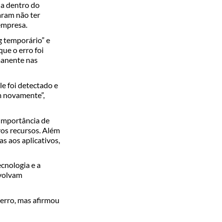
da dentro do
aram não ter
empresa.
g temporário” e
ue o erro foi
manente nas
le foi detectado e
m novamente”,
 importância de
vos recursos. Além
s aos aplicativos,
cnologia e a
nvolvam
erro, mas afirmou