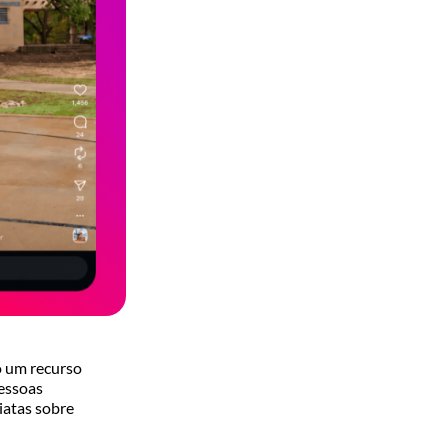
o um recurso
pessoas
iatas sobre