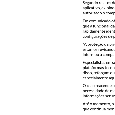
Segundo relatos de
aplicativo, exibi
autorizado o compa
Em comunicado ofi
que a funcionalida
rapidamente ident
configurações de p
“A proteção da pri
estamos revisando
informou a compa
Especialistas em s
plataformas tecno
disso, reforçam q
especialmente aque
O caso reacende o
necessidade de ma
informações sensív
Até o momento, o 
que continua moni