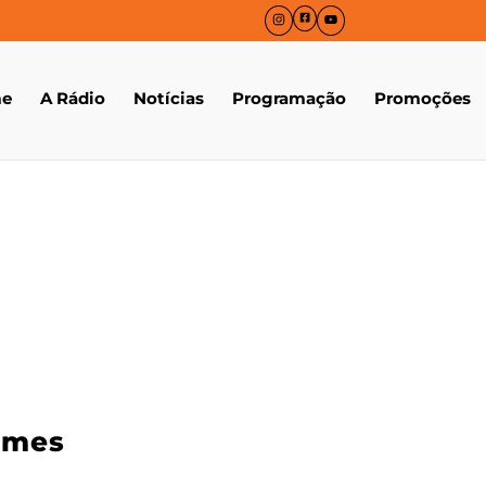
e
A Rádio
Notícias
Programação
Promoções
omes