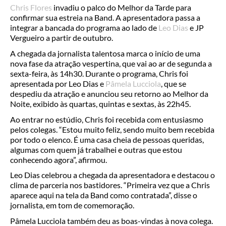
Chris Flores
invadiu o palco do Melhor da Tarde para
confirmar sua estreia na Band. A apresentadora passa a
integrar a bancada do programa ao lado de
Leo Dias
e JP
Vergueiro a partir de outubro.
A chegada da jornalista talentosa marca o início de uma
nova fase da atração vespertina, que vai ao ar de segunda a
sexta-feira, às 14h30. Durante o programa, Chris foi
apresentada por Leo Dias e
Pâmela Lucciola
, que se
despediu da atração e anunciou seu retorno ao Melhor da
Noite, exibido às quartas, quintas e sextas, às 22h45.
Ao entrar no estúdio, Chris foi recebida com entusiasmo
pelos colegas. “Estou muito feliz, sendo muito bem recebida
por todo o elenco. É uma casa cheia de pessoas queridas,
algumas com quem já trabalhei e outras que estou
conhecendo agora”, afirmou.
Leo Dias celebrou a chegada da apresentadora e destacou o
clima de parceria nos bastidores. “Primeira vez que a Chris
aparece aqui na tela da Band como contratada”, disse o
jornalista, em tom de comemoração.
Pâmela Lucciola também deu as boas-vindas à nova colega.