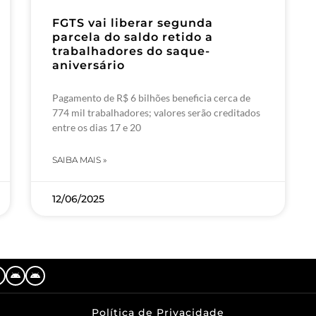
FGTS vai liberar segunda
parcela do saldo retido a
trabalhadores do saque-
aniversário
Pagamento de R$ 6 bilhões beneficia cerca de
774 mil trabalhadores; valores serão creditados
entre os dias 17 e 20
SAIBA MAIS »
12/06/2025
Política de Privacidade